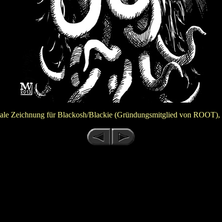
tale Zeichnung für Blackosh/Blackie (Gründungsmitglied von ROOT),